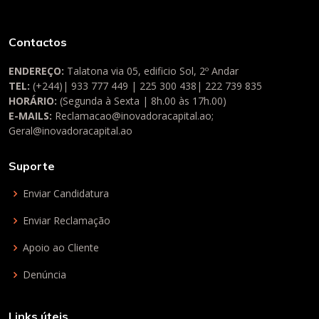
Contactos
ENDEREÇO:
Talatona via 05, edificio Sol, 2º Andar
TEL:
(+244)| 933 777 449 | 225 300 438| 222 739 835
HORÁRIO:
(Segunda à Sexta | 8h.00 às 17h.00)
E-MAILS:
Reclamacao@inovadoracapital.ao
;
Geral@inovadoracapital.ao
Suporte
Enviar Candidatura
Enviar Reclamação
Apoio ao Cliente
Denúncia
Links úteis